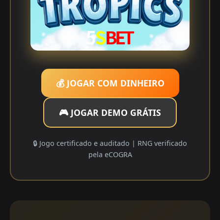
💰 JOGAR COM DINHEIRO
🎮 JOGAR DEMO GRÁTIS
🔒 Jogo certificado e auditado | RNG verificado
pela eCOGRA