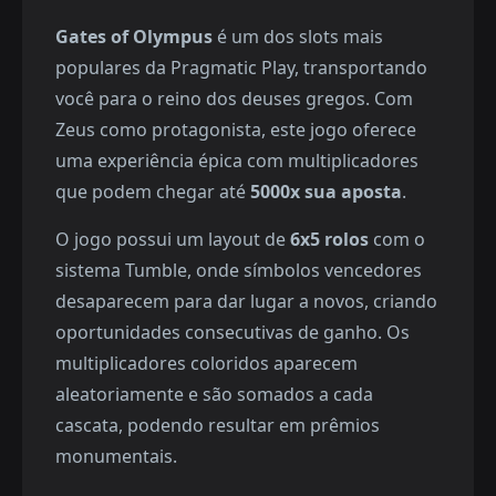
Gates of Olympus
é um dos slots mais
populares da Pragmatic Play, transportando
você para o reino dos deuses gregos. Com
Zeus como protagonista, este jogo oferece
uma experiência épica com multiplicadores
que podem chegar até
5000x sua aposta
.
O jogo possui um layout de
6x5 rolos
com o
sistema Tumble, onde símbolos vencedores
desaparecem para dar lugar a novos, criando
oportunidades consecutivas de ganho. Os
multiplicadores coloridos aparecem
aleatoriamente e são somados a cada
cascata, podendo resultar em prêmios
monumentais.