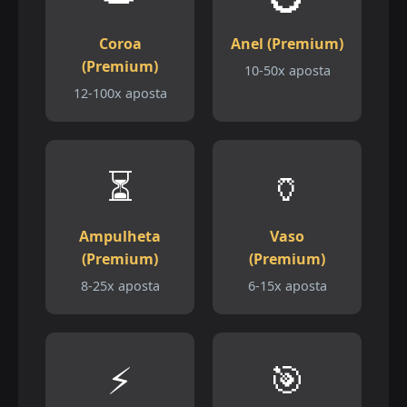
Coroa
Anel (Premium)
(Premium)
10-50x aposta
12-100x aposta
⏳
🏺
Ampulheta
Vaso
(Premium)
(Premium)
8-25x aposta
6-15x aposta
⚡
🎯