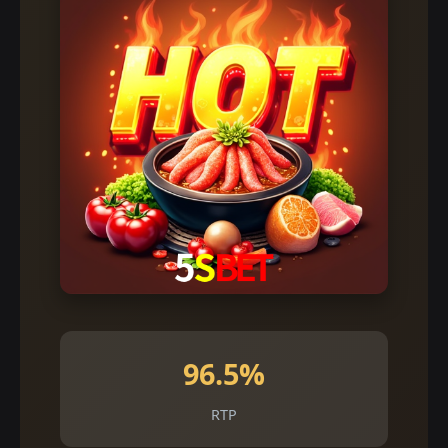
96.5%
RTP