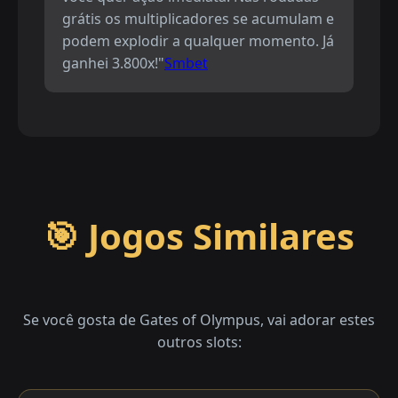
grátis os multiplicadores se acumulam e
podem explodir a qualquer momento. Já
ganhei 3.800x!"
Smbet
🎯 Jogos Similares
Se você gosta de Gates of Olympus, vai adorar estes
outros slots: