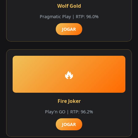
Wolf Gold
Pragmatic Play | RTP: 96.0%
JOGAR
🔥
Fire Joker
Play'n GO | RTP: 96.2%
JOGAR