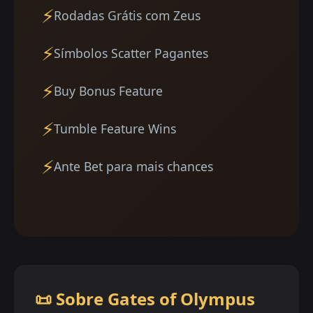
Rodadas Grátis com Zeus
Símbolos Scatter Pagantes
Buy Bonus Feature
Tumble Feature Wins
Ante Bet para mais chances
📜 Sobre Gates of Olympus