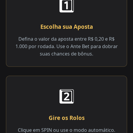
1️⃣
Escolha sua Aposta
Defina o valor da aposta entre R$ 0,20 e R$
1.000 por rodada. Use o Ante Bet para dobrar
suas chances de bônus.
2️⃣
Gire os Rolos
Clique em SPIN ou use o modo automático.