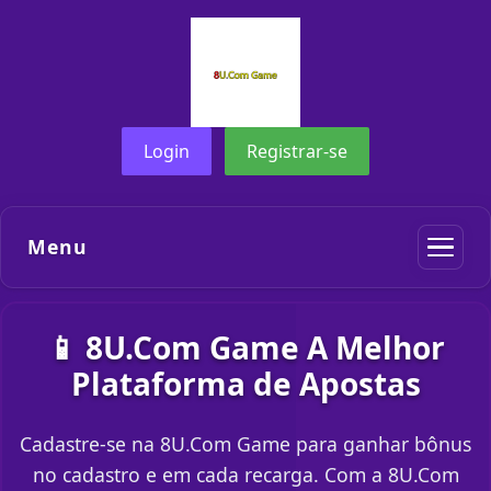
Login
Registrar-se
Menu
📱 8U.Com Game A Melhor
Plataforma de Apostas
Cadastre-se na 8U.Com Game para ganhar bônus
no cadastro e em cada recarga. Com a 8U.Com