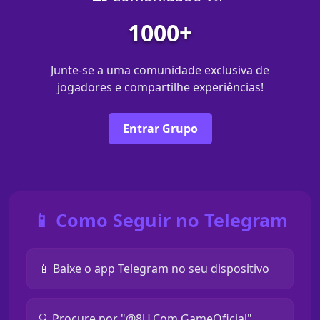
1000+
Junte-se a uma comunidade exclusiva de
jogadores e compartilhe experiências!
Entrar Grupo
📱 Como Seguir no Telegram
📱 Baixe o app Telegram no seu dispositivo
🔍 Procure por "@8U.Com GameOficial"