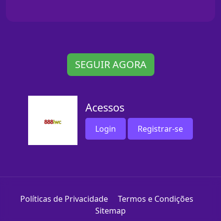
SEGUIR AGORA
Acessos
Login
Registrar-se
Políticas de Privacidade
Termos e Condições
Sitemap