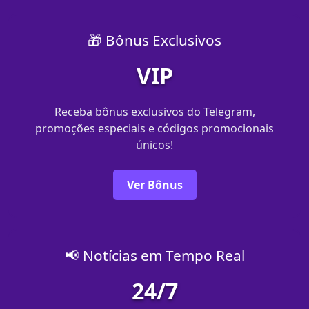
🎁 Bônus Exclusivos
VIP
Receba bônus exclusivos do Telegram,
promoções especiais e códigos promocionais
únicos!
Ver Bônus
📢 Notícias em Tempo Real
24/7