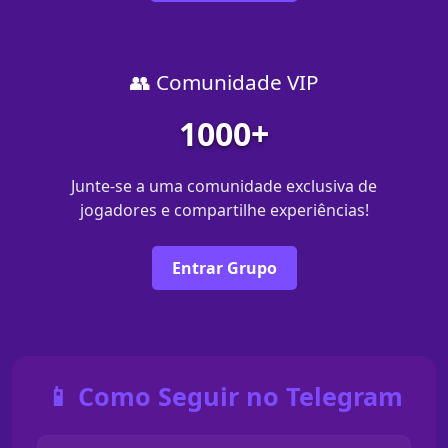
👥 Comunidade VIP
1000+
Junte-se a uma comunidade exclusiva de
jogadores e compartilhe experiências!
Entrar Grupo
📱 Como Seguir no Telegram