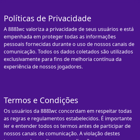
Políticas de Privacidade
A 888Iwc valoriza a privacidade de seus usuários e está
empenhada em proteger todas as informações
pessoais fornecidas durante o uso de nossos canais de
comunicação. Todos os dados coletados são utilizados
exclusivamente para fins de melhoria contínua da
experiência de nossos jogadores.
Termos e Condições
Os usuários da 888Iwc concordam em respeitar todas
as regras e regulamentos estabelecidos. É importante
ler e entender todos os termos antes de participar de
nossos canais de comunicação. A violação destes