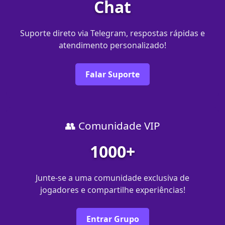
Chat
Suporte direto via Telegram, respostas rápidas e
atendimento personalizado!
Falar Suporte
👥 Comunidade VIP
1000+
Junte-se a uma comunidade exclusiva de
jogadores e compartilhe experiências!
Entrar Grupo