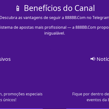
📱 Benefícios do Canal
Descubra as vantagens de seguir a 888BB.Com no Telegra
sistema de apostas mais profissional — a 888BB.Com propor
inigualável.
sivos
📢 Notí
m, promoções especiais
Fique por dentro d
s únicos!
eventos da 