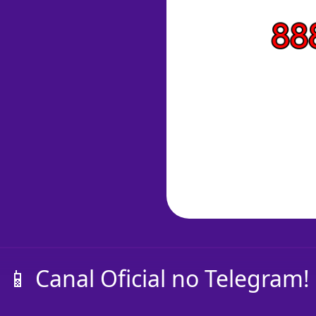
📱 Canal Oficial no Telegram!