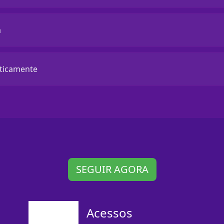
a
aticamente
SEGUIR AGORA
Acessos