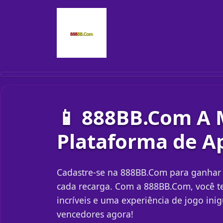
📱 888BB.Com A 
Plataforma de A
Cadastre-se na 888BB.Com para ganhar
cada recarga. Com a 888BB.Com, você 
incríveis e uma experiência de jogo inig
vencedores agora!