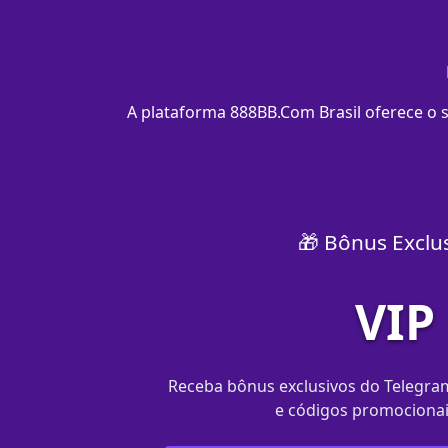
A plataforma 888BB.Com Brasil oferece o 
🎁 Bônus Exclu
VIP
Receba bônus exclusivos do Telegra
e códigos promocionai