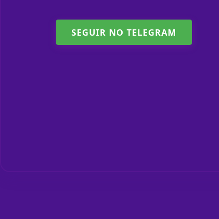
SEGUIR NO TELEGRAM