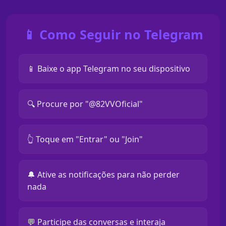
📱 Como Seguir no Telegram
📱 Baixe o app Telegram no seu dispositivo
🔍 Procure por "@82VVOficial"
👆 Toque em "Entrar" ou "Join"
🔔 Ative as notificações para não perder
nada
💬 Participe das conversas e interaja