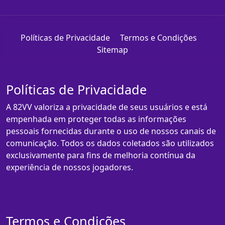
Políticas de Privacidade
Termos e Condições
Sitemap
Políticas de Privacidade
A 82VV valoriza a privacidade de seus usuários e está
empenhada em proteger todas as informações
pessoais fornecidas durante o uso de nossos canais de
comunicação. Todos os dados coletados são utilizados
exclusivamente para fins de melhoria contínua da
experiência de nossos jogadores.
Termos e Condições