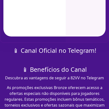
📱 Canal Oficial no Telegram!
📱 Benefícios do Canal
Descubra as vantagens de seguir a 82VV no Telegram
As promoções exclusivas Bronze oferecem acesso a
ofertas especiais não disponíveis para jogadores
regulares. Estas promoções incluem bônus temáticos,
torneios exclusivos e ofertas sazonais que maximizam