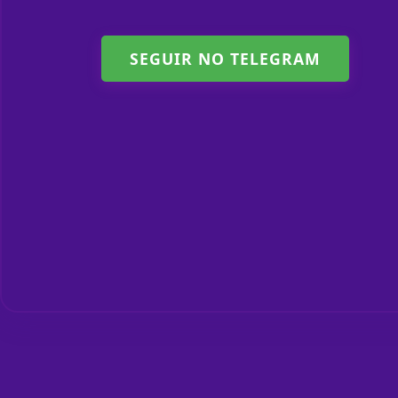
SEGUIR NO TELEGRAM