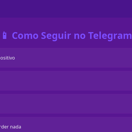
📱 Como Seguir no Telegram
ositivo
"
erder nada