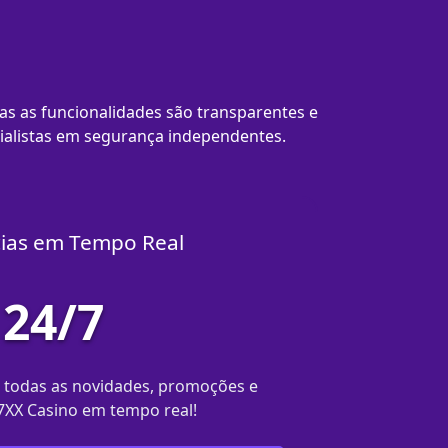
m
as as funcionalidades são transparentes e
cialistas em segurança independentes.
cias em Tempo Real
24/7
e todas as novidades, promoções e
7XX Casino em tempo real!