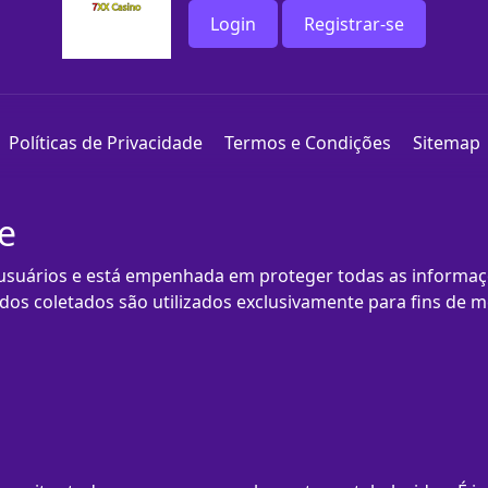
Login
Registrar-se
Políticas de Privacidade
Termos e Condições
Sitemap
de
s usuários e está empenhada em proteger todas as informaç
os coletados são utilizados exclusivamente para fins de m