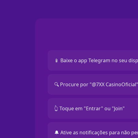
📱 Baixe o app Telegram no seu disp
🔍 Procure por "@7XX CasinoOficial
👆 Toque em "Entrar" ou "Join"
🔔 Ative as notificações para não p