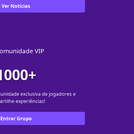
Ver Notícias
Comunidade VIP
1000+
unidade exclusiva de jogadores e
rtilhe experiências!
Entrar Grupo