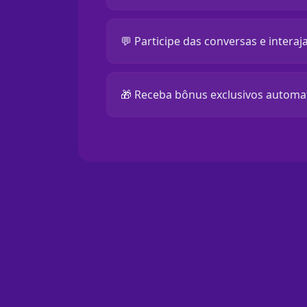
💬 Participe das conversas e interaj
🎁 Receba bônus exclusivos autom