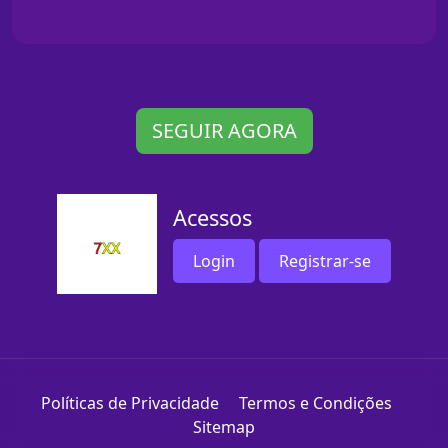
SEGUIR AGORA
Acessos
Login
Registrar-se
Políticas de Privacidade
Termos e Condições
Sitemap