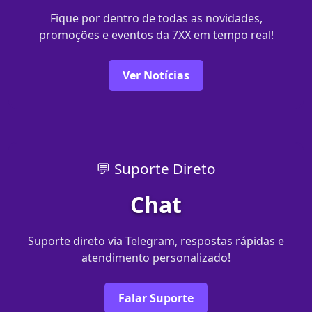
Fique por dentro de todas as novidades,
promoções e eventos da 7XX em tempo real!
Ver Notícias
💬 Suporte Direto
Chat
Suporte direto via Telegram, respostas rápidas e
atendimento personalizado!
Falar Suporte