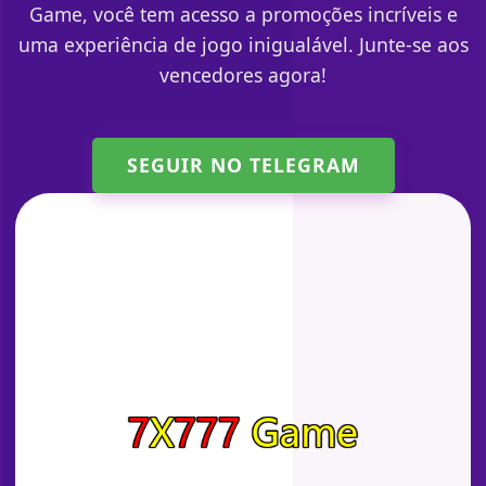
Game, você tem acesso a promoções incríveis e
uma experiência de jogo inigualável. Junte-se aos
vencedores agora!
SEGUIR NO TELEGRAM