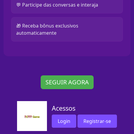
💬 Participe das conversas e interaja
🎁 Receba bônus exclusivos
automaticamente
SEGUIR AGORA
Acessos
Login
Registrar-se