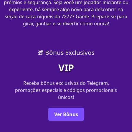
prêmios e segurança. Seja você um jogador iniciante ou
experiente, há sempre algo novo para descobrir na
seção de caça-níqueis da 7X777 Game. Prepare-se para
girar, ganhar e se divertir como nunca!
🎁 Bônus Exclusivos
VIP
Receba bônus exclusivos do Telegram,
promoções especiais e códigos promocionais
únicos!
Ver Bônus