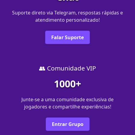
Suporte direto via Telegram, respostas rápidas e
atendimento personalizado!
Falar Suporte
👥 Comunidade VIP
1000+
Junte-se a uma comunidade exclusiva de
jogadores e compartilhe experiências!
Entrar Grupo