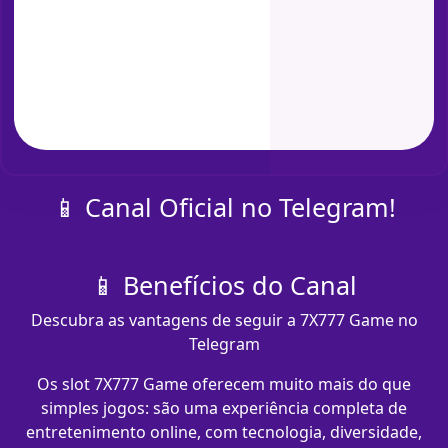
📱 Canal Oficial no Telegram!
📱 Benefícios do Canal
Descubra as vantagens de seguir a 7X777 Game no
Telegram
Os slot 7X777 Game oferecem muito mais do que
simples jogos: são uma experiência completa de
entretenimento online, com tecnologia, diversidade,