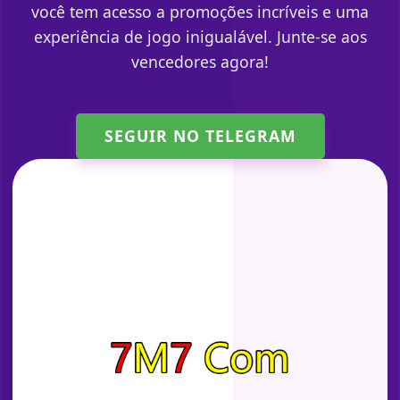
você tem acesso a promoções incríveis e uma
experiência de jogo inigualável. Junte-se aos
vencedores agora!
SEGUIR NO TELEGRAM