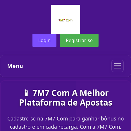
Login
Registrar-se
Menu
📱 7M7 Com A Melhor
Plataforma de Apostas
Cadastre-se na 7M7 Com para ganhar bônus no
cadastro e em cada recarga. Com a 7M7 Com,