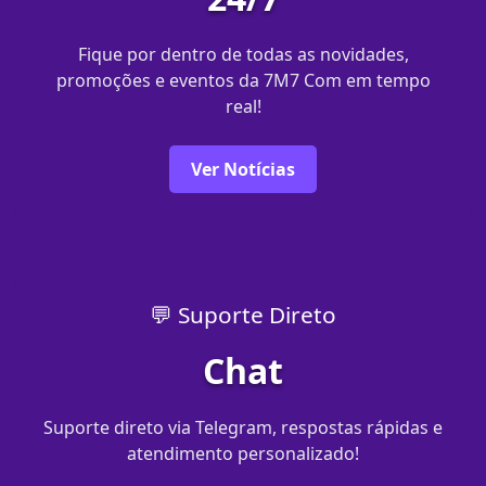
Fique por dentro de todas as novidades,
promoções e eventos da 7M7 Com em tempo
real!
Ver Notícias
💬 Suporte Direto
Chat
Suporte direto via Telegram, respostas rápidas e
atendimento personalizado!