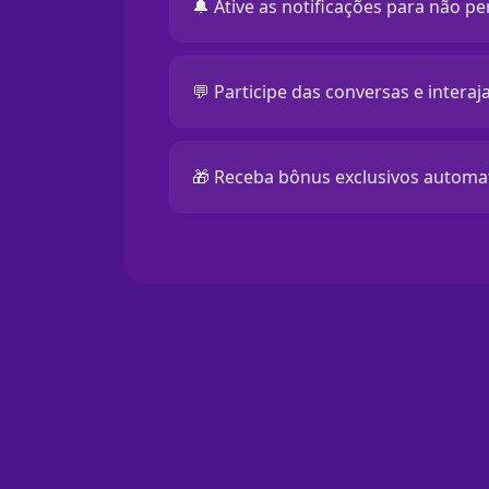
🔔 Ative as notificações para não p
💬 Participe das conversas e interaj
🎁 Receba bônus exclusivos autom