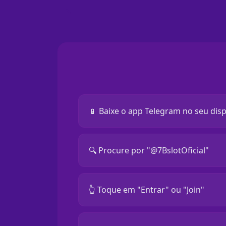
📱 Baixe o app Telegram no seu disp
🔍 Procure por "@7BslotOficial"
👆 Toque em "Entrar" ou "Join"