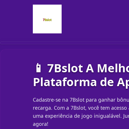
📱 7Bslot A Melh
Plataforma de A
Cadastre-se na 7Bslot para ganhar bôn
recarga. Com a 7Bslot, você tem acesso 
uma experiência de jogo inigualável. J
agora!