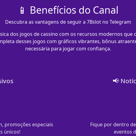
📱 Benefícios do Canal
Descubra as vantagens de seguir a 7Bslot no Telegram
ssica dos jogos de cassino com os recursos modernos que 
mpleta desses jogos com gráficos vibrantes, bônus atraent
necessária para jogar com confiança.
sivos
📢 Notí
m, promoções especiais
Fique por dentro d
s únicos!
eventos d