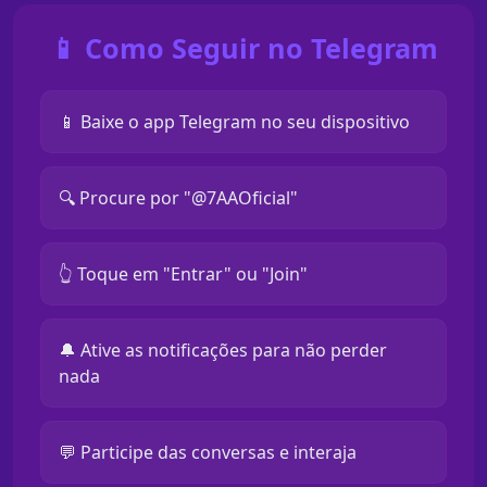
📱 Como Seguir no Telegram
📱 Baixe o app Telegram no seu dispositivo
🔍 Procure por "@7AAOficial"
👆 Toque em "Entrar" ou "Join"
🔔 Ative as notificações para não perder
nada
💬 Participe das conversas e interaja