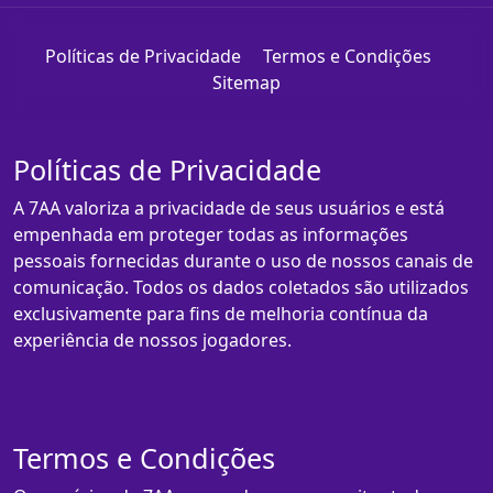
Políticas de Privacidade
Termos e Condições
Sitemap
Políticas de Privacidade
A 7AA valoriza a privacidade de seus usuários e está
empenhada em proteger todas as informações
pessoais fornecidas durante o uso de nossos canais de
comunicação. Todos os dados coletados são utilizados
exclusivamente para fins de melhoria contínua da
experiência de nossos jogadores.
Termos e Condições