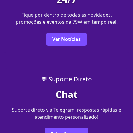
Fique por dentro de todas as novidades,
promoções e eventos da 79W em tempo real!
Ver Notícias
💬 Suporte Direto
Chat
Suporte direto via Telegram, respostas rápidas e
atendimento personalizado!