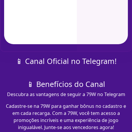
📱 Canal Oficial no Telegram!
📱 Benefícios do Canal
Descubra as vantagens de seguir a 79W no Telegram
Cadastre-se na 79W para ganhar bônus no cadastro e
em cada recarga. Com a 79W, você tem acesso a
promoções incríveis e uma experiência de jogo
inigualável. Junte-se aos vencedores agora!