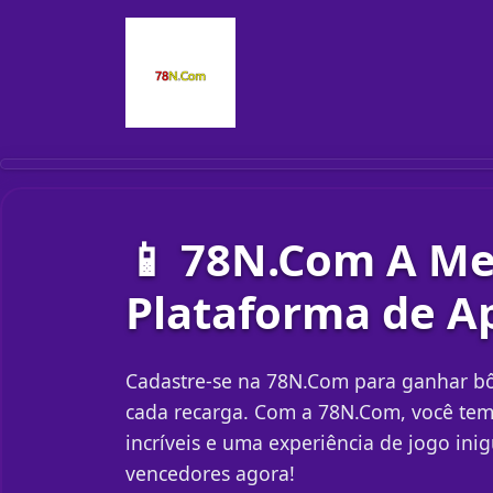
📱 78N.Com A Me
Plataforma de A
Cadastre-se na 78N.Com para ganhar b
cada recarga. Com a 78N.Com, você te
incríveis e uma experiência de jogo inig
vencedores agora!