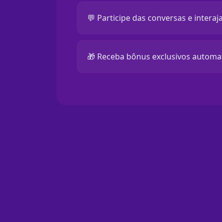
💬 Participe das conversas e interaj
🎁 Receba bônus exclusivos autom