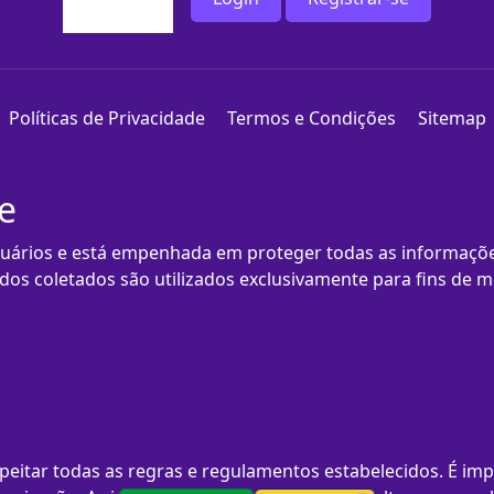
Políticas de Privacidade
Termos e Condições
Sitemap
de
usuários e está empenhada em proteger todas as informaçõe
os coletados são utilizados exclusivamente para fins de m
itar todas as regras e regulamentos estabelecidos. É imp