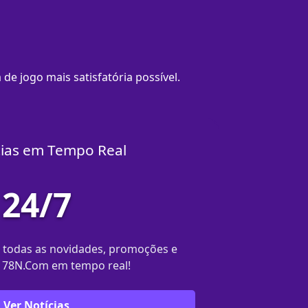
e jogo mais satisfatória possível.
cias em Tempo Real
24/7
e todas as novidades, promoções e
 78N.Com em tempo real!
Ver Notícias