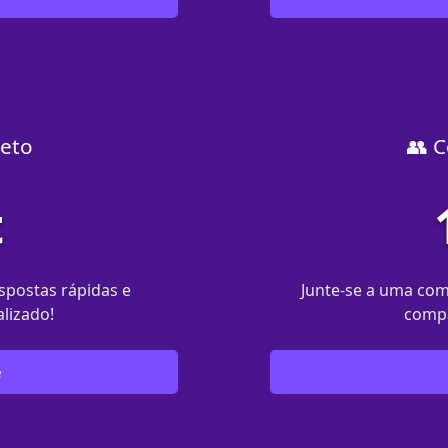
reto
👥 
t
espostas rápidas e
Junte-se a uma com
lizado!
compa
e