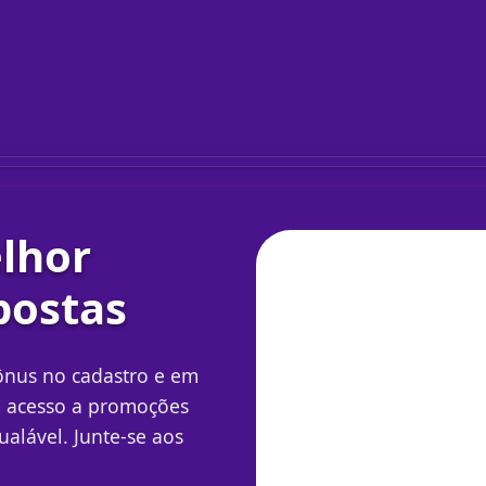
lhor
postas
ônus no cadastro e em
m acesso a promoções
ualável. Junte-se aos