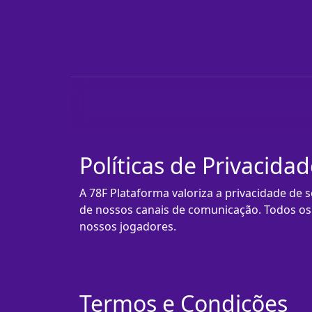
Políticas de Privacida
A 78F Plataforma valoriza a privacidade de
de nossos canais de comunicação. Todos os 
nossos jogadores.
Termos e Condições