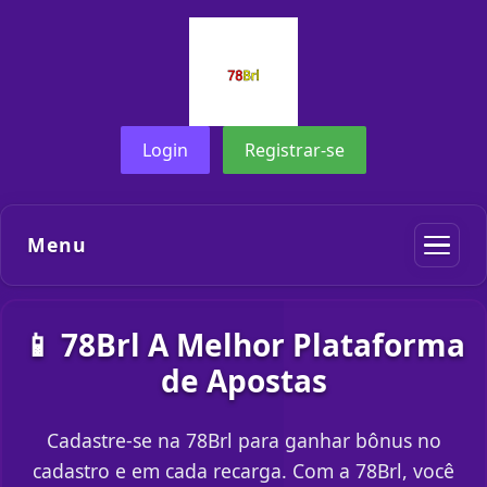
Login
Registrar-se
Menu
📱 78Brl A Melhor Plataforma
de Apostas
Cadastre-se na 78Brl para ganhar bônus no
cadastro e em cada recarga. Com a 78Brl, você