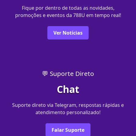
Fique por dentro de todas as novidades,
promoções e eventos da 788U em tempo real!
Ver Notícias
💬 Suporte Direto
Chat
Suporte direto via Telegram, respostas rápidas e
atendimento personalizado!
Falar Suporte