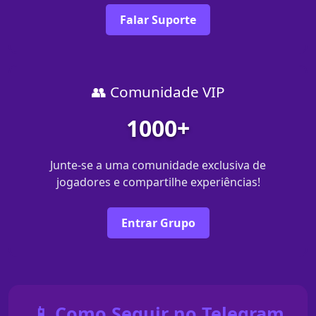
Falar Suporte
👥 Comunidade VIP
1000+
Junte-se a uma comunidade exclusiva de
jogadores e compartilhe experiências!
Entrar Grupo
📱 Como Seguir no Telegram