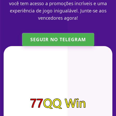
você tem acesso a promoções incríveis e uma
experiência de jogo inigualável. Junte-se aos
vencedores agora!
SEGUIR NO TELEGRAM