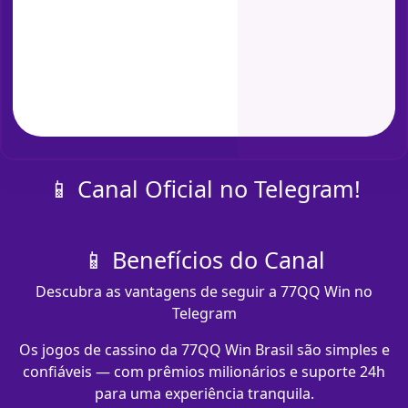
📱 Canal Oficial no Telegram!
📱 Benefícios do Canal
Descubra as vantagens de seguir a 77QQ Win no
Telegram
Os jogos de cassino da 77QQ Win Brasil são simples e
confiáveis — com prêmios milionários e suporte 24h
para uma experiência tranquila.