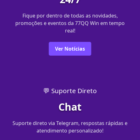
Fique por dentro de todas as novidades,
promoções e eventos da 77QQ Win em tempo
real!
Ver Notícias
💬 Suporte Direto
Chat
Suporte direto via Telegram, respostas rápidas e
atendimento personalizado!