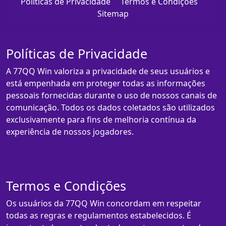
Políticas de Privacidade
Termos e Condições
Sitemap
Políticas de Privacidade
A 77QQ Win valoriza a privacidade de seus usuários e
está empenhada em proteger todas as informações
pessoais fornecidas durante o uso de nossos canais de
comunicação. Todos os dados coletados são utilizados
exclusivamente para fins de melhoria contínua da
experiência de nossos jogadores.
Termos e Condições
Os usuários da 77QQ Win concordam em respeitar
todas as regras e regulamentos estabelecidos. É