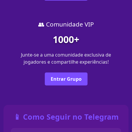
👥 Comunidade VIP
1000+
Junte-se a uma comunidade exclusiva de
jogadores e compartilhe experiências!
Entrar Grupo
📱 Como Seguir no Telegram