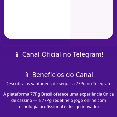
📱 Canal Oficial no Telegram!
📱 Benefícios do Canal
Descubra as vantagens de seguir a 77Pg no Telegram
A plataforma 77Pg Brasil oferece uma experiência única
de cassino — a 77Pg redefine o jogo online com
tecnologia profissional e design inovador.