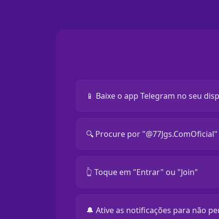
📱 Baixe o app Telegram no seu disp
🔍 Procure por "@77Jgs.ComOficial"
👆 Toque em "Entrar" ou "Join"
🔔 Ative as notificações para não p