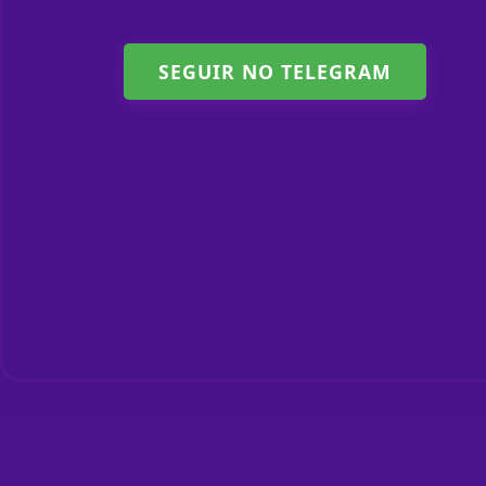
SEGUIR NO TELEGRAM