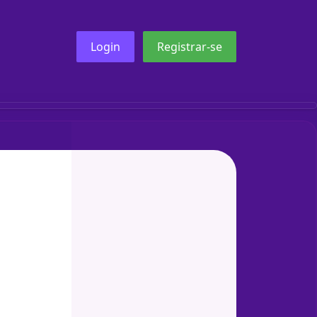
Login
Registrar-se