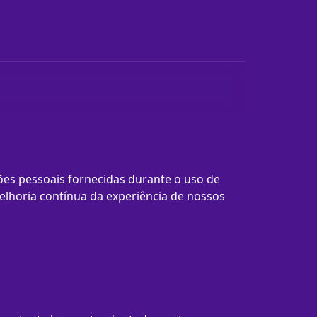
ões pessoais fornecidas durante o uso de
elhoria contínua da experiência de nossos