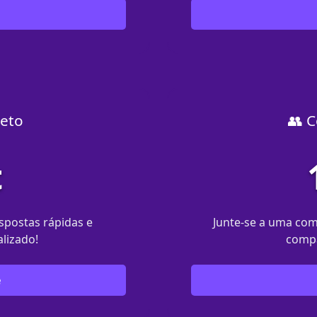
reto
👥 
t
espostas rápidas e
Junte-se a uma com
lizado!
compa
e