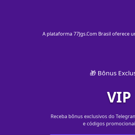
A plataforma 77Jgs.Com Brasil oferece u
🎁 Bônus Exclu
VIP
Receba bônus exclusivos do Telegra
e códigos promocionai