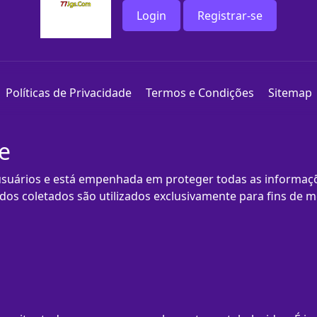
Login
Registrar-se
Políticas de Privacidade
Termos e Condições
Sitemap
de
 usuários e está empenhada em proteger todas as informaç
os coletados são utilizados exclusivamente para fins de m