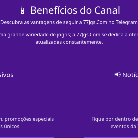
📱 Benefícios do Canal
Descubra as vantagens de seguir a 77Jgs.Com no Telegram
ma grande variedade de jogos; a 77Jgs.Com se dedica a of
atualizadas constantemente.
sivos
📢 Notí
m, promoções especiais
Fique por dentro d
s únicos!
eventos da