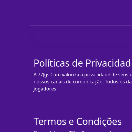
Políticas de Privacida
A 77Jgs.Com valoriza a privacidade de seus
nossos canais de comunicação. Todos os dad
jogadores.
Termos e Condições