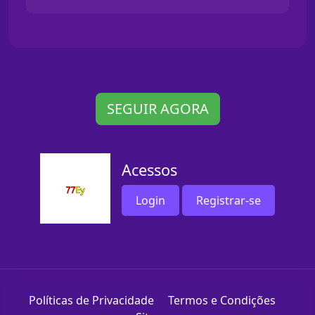
SEGUIR AGORA
Acessos
Login
Registrar-se
Políticas de Privacidade
Termos e Condições