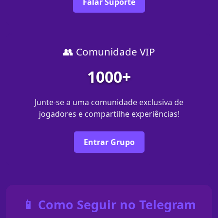
Falar Suporte
👥 Comunidade VIP
1000+
Junte-se a uma comunidade exclusiva de
jogadores e compartilhe experiências!
Entrar Grupo
📱 Como Seguir no Telegram