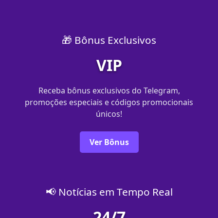
🎁 Bônus Exclusivos
VIP
Receba bônus exclusivos do Telegram,
promoções especiais e códigos promocionais
únicos!
Ver Bônus
📢 Notícias em Tempo Real
24/7