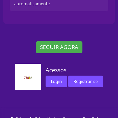
automaticamente
SEGUIR AGORA
Acessos
Login
Registrar-se