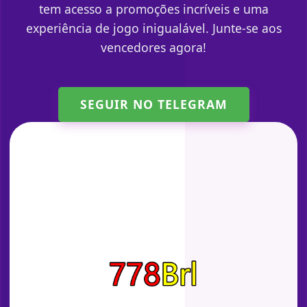
tem acesso a promoções incríveis e uma
experiência de jogo inigualável. Junte-se aos
vencedores agora!
SEGUIR NO TELEGRAM