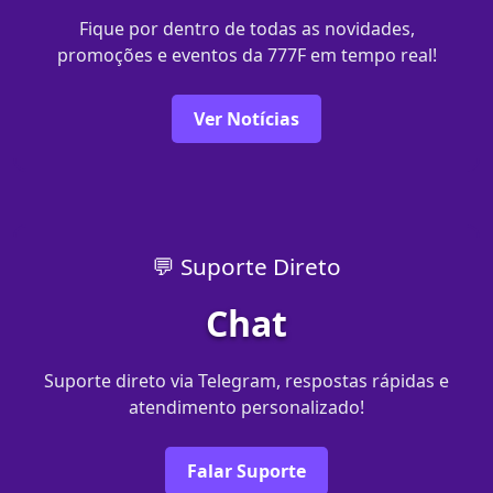
Fique por dentro de todas as novidades,
promoções e eventos da 777F em tempo real!
Ver Notícias
💬 Suporte Direto
Chat
Suporte direto via Telegram, respostas rápidas e
atendimento personalizado!
Falar Suporte