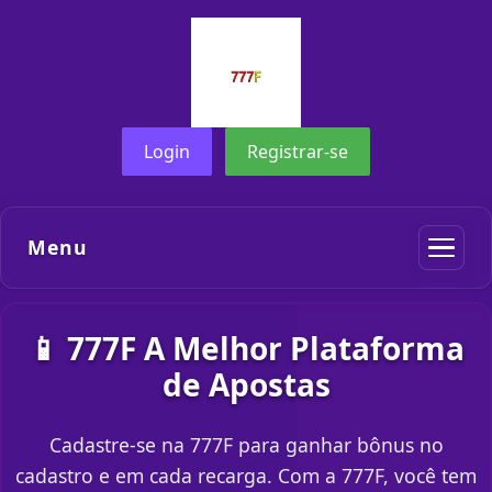
Login
Registrar-se
Menu
📱 777F A Melhor Plataforma
de Apostas
Cadastre-se na 777F para ganhar bônus no
cadastro e em cada recarga. Com a 777F, você tem