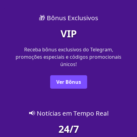
🎁 Bônus Exclusivos
VIP
Receba bônus exclusivos do Telegram,
promoções especiais e códigos promocionais
únicos!
Ver Bônus
📢 Notícias em Tempo Real
24/7