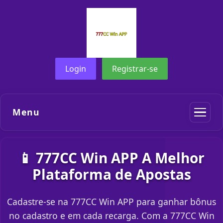
Login
Registrar-se
Menu
📱 777CC Win APP A Melhor
Plataforma de Apostas
Cadastre-se na 777CC Win APP para ganhar bônus
no cadastro e em cada recarga. Com a 777CC Win