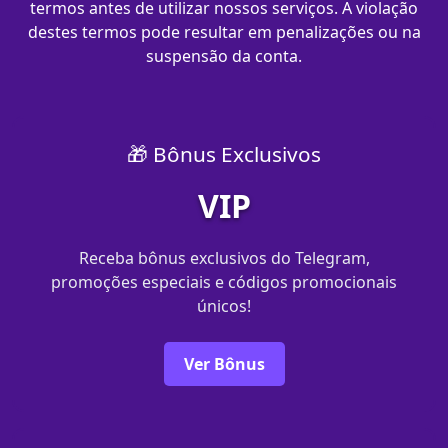
termos antes de utilizar nossos serviços. A violação
destes termos pode resultar em penalizações ou na
suspensão da conta.
🎁 Bônus Exclusivos
VIP
Receba bônus exclusivos do Telegram,
promoções especiais e códigos promocionais
únicos!
Ver Bônus