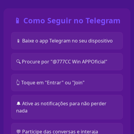
📱 Como Seguir no Telegram
📱 Baixe o app Telegram no seu dispositivo
🔍 Procure por "@777CC Win APPOficial"
👆 Toque em "Entrar" ou "Join"
🔔 Ative as notificações para não perder
nada
💬 Participe das conversas e interaja