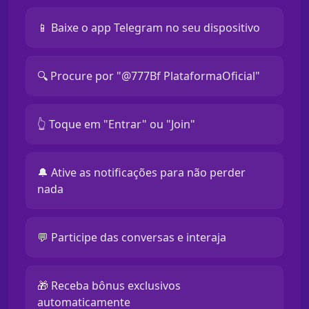
📱 Baixe o app Telegram no seu dispositivo
🔍 Procure por "@777Bf PlataformaOficial"
👆 Toque em "Entrar" ou "Join"
🔔 Ative as notificações para não perder
nada
💬 Participe das conversas e interaja
🎁 Receba bônus exclusivos
automaticamente