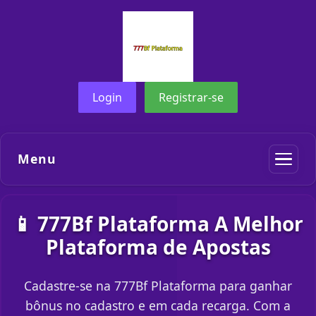
Login
Registrar-se
Menu
📱 777Bf Plataforma A Melhor
Plataforma de Apostas
Cadastre-se na 777Bf Plataforma para ganhar
bônus no cadastro e em cada recarga. Com a