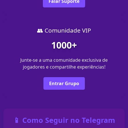
Falar Suporte
👥 Comunidade VIP
1000+
Junte-se a uma comunidade exclusiva de
jogadores e compartilhe experiências!
Entrar Grupo
📱 Como Seguir no Telegram