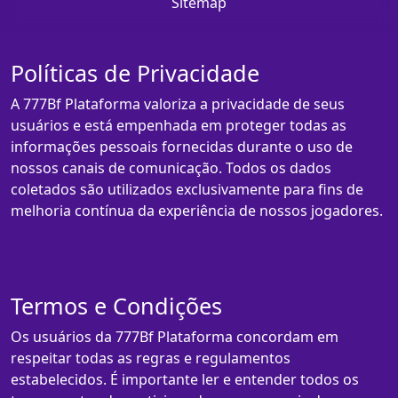
Sitemap
Políticas de Privacidade
A 777Bf Plataforma valoriza a privacidade de seus
usuários e está empenhada em proteger todas as
informações pessoais fornecidas durante o uso de
nossos canais de comunicação. Todos os dados
coletados são utilizados exclusivamente para fins de
melhoria contínua da experiência de nossos jogadores.
Termos e Condições
Os usuários da 777Bf Plataforma concordam em
respeitar todas as regras e regulamentos
estabelecidos. É importante ler e entender todos os