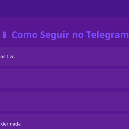
📱 Como Seguir no Telegram
ositivo
erder nada