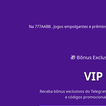
Na 777AABB , jogos empolgantes e prêmios
🎁 Bônus Exclu
VIP
Receba bônus exclusivos do Telegra
e códigos promocionai