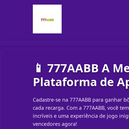
📱 777AABB A Me
Plataforma de A
Cadastre-se na 777AABB para ganhar b
cada recarga. Com a 777AABB, você te
incríveis e uma experiência de jogo inig
vencedores agora!