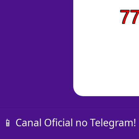
📱 Canal Oficial no Telegram!