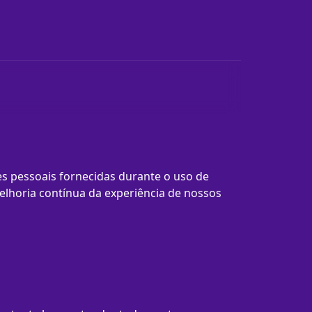
s pessoais fornecidas durante o uso de
elhoria contínua da experiência de nossos