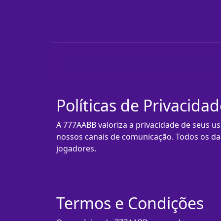
Políticas de Privacida
A 777AABB valoriza a privacidade de seus 
nossos canais de comunicação. Todos os dad
jogadores.
Termos e Condições