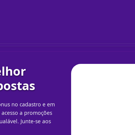
lhor
postas
ônus no cadastro e em
m acesso a promoções
ualável. Junte-se aos