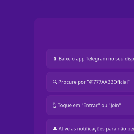
📱 Baixe o app Telegram no seu disp
🔍 Procure por "@777AABBOficial"
👆 Toque em "Entrar" ou "Join"
🔔 Ative as notificações para não p