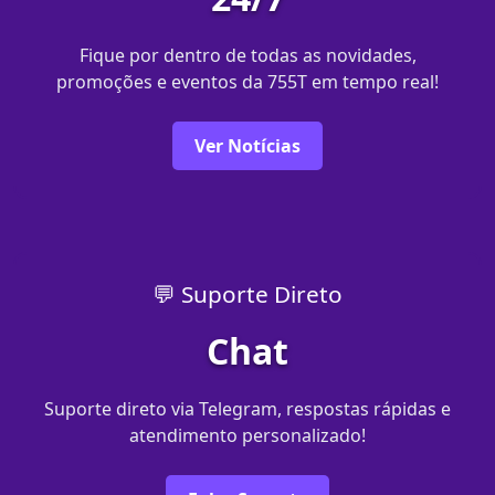
Fique por dentro de todas as novidades,
promoções e eventos da 755T em tempo real!
Ver Notícias
💬 Suporte Direto
Chat
Suporte direto via Telegram, respostas rápidas e
atendimento personalizado!