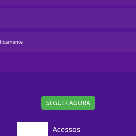
a
aticamente
SEGUIR AGORA
Acessos