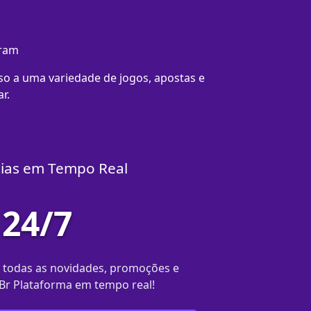
gram
so a uma variedade de jogos, apostas e
r.
cias em Tempo Real
24/7
e todas as novidades, promoções e
Br Plataforma em tempo real!