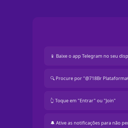
📱 Baixe o app Telegram no seu disp
🔍 Procure por "@718Br PlataformaO
👆 Toque em "Entrar" ou "Join"
🔔 Ative as notificações para não p