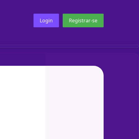
Login
Registrar-se