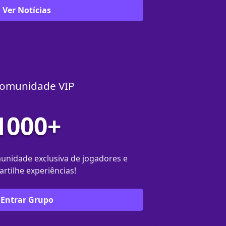
Ver Notícias
Comunidade VIP
1000+
unidade exclusiva de jogadores e
rtilhe experiências!
Entrar Grupo