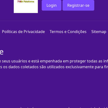
Login
Registrar-se
Políticas de Privacidade
Termos e Condições
Sitemap
de
de seus usuários e está empenhada em proteger todas as i
 os dados coletados são utilizados exclusivamente para fi