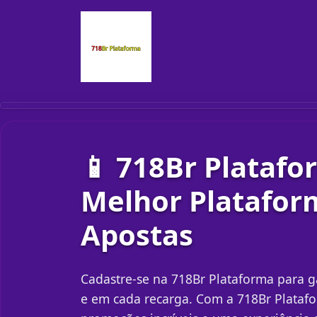
📱 718Br Platafo
Melhor Platafor
Apostas
Cadastre-se na 718Br Plataforma para 
e em cada recarga. Com a 718Br Platafo