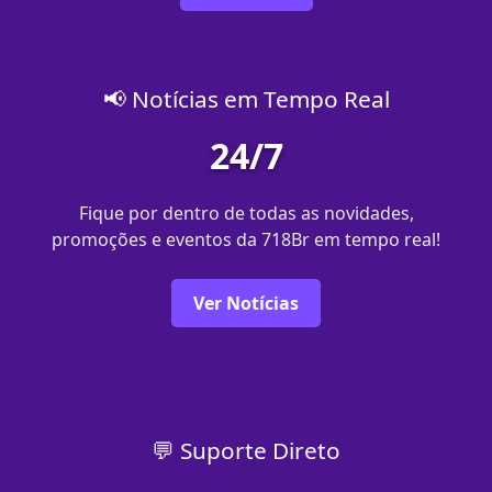
📢 Notícias em Tempo Real
24/7
Fique por dentro de todas as novidades,
promoções e eventos da 718Br em tempo real!
Ver Notícias
💬 Suporte Direto