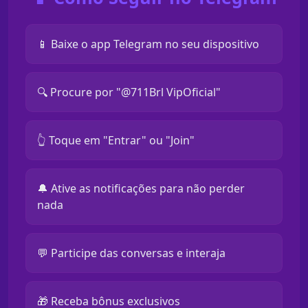
📱 Baixe o app Telegram no seu dispositivo
🔍 Procure por "@711Brl VipOficial"
👆 Toque em "Entrar" ou "Join"
🔔 Ative as notificações para não perder
nada
💬 Participe das conversas e interaja
🎁 Receba bônus exclusivos