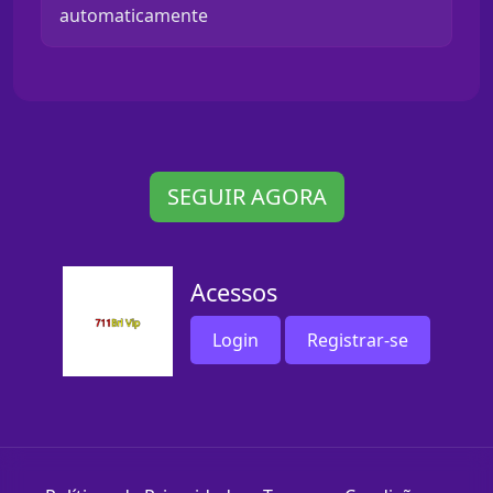
automaticamente
SEGUIR AGORA
Acessos
Login
Registrar-se