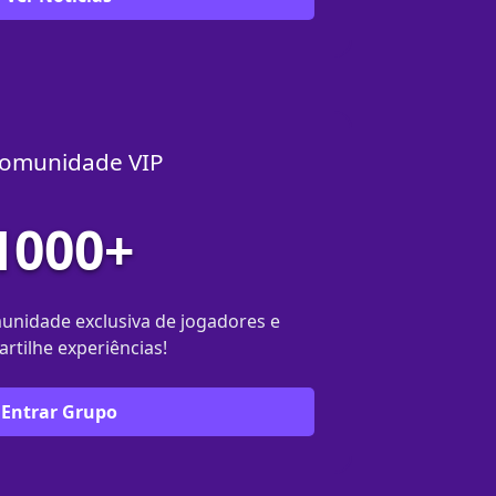
Comunidade VIP
1000+
unidade exclusiva de jogadores e
rtilhe experiências!
Entrar Grupo