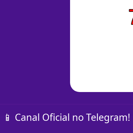
📱 Canal Oficial no Telegram!