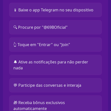
📱 Baixe o app Telegram no seu dispositivo
🔍 Procure por "@69BOficial"
👆 Toque em "Entrar" ou "Join"
🔔 Ative as notificações para não perder
nada
💬 Participe das conversas e interaja
🎁 Receba bônus exclusivos
automaticamente