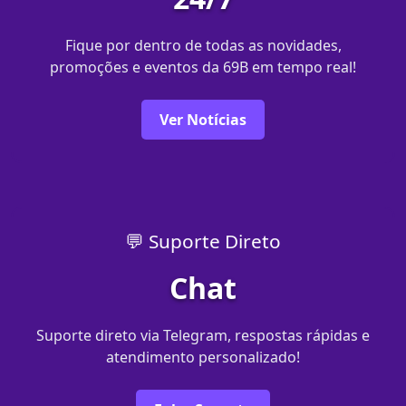
Fique por dentro de todas as novidades,
promoções e eventos da 69B em tempo real!
Ver Notícias
💬 Suporte Direto
Chat
Suporte direto via Telegram, respostas rápidas e
atendimento personalizado!