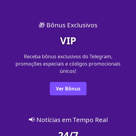
🎁 Bônus Exclusivos
VIP
Receba bônus exclusivos do Telegram,
promoções especiais e códigos promocionais
únicos!
Ver Bônus
📢 Notícias em Tempo Real
24/7