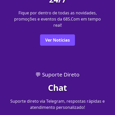
Fique por dentro de todas as novidades,
promoções e eventos da 68S.Com em tempo
real!
Ver Notícias
💬 Suporte Direto
Chat
Suporte direto via Telegram, respostas rápidas e
atendimento personalizado!