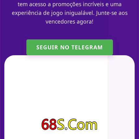
tem acesso a promoções incríveis e uma
experiência de jogo inigualável. Junte-se aos
vencedores agora!
SEGUIR NO TELEGRAM