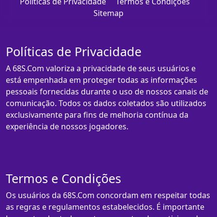
Políticas de Privacidade
Termos e Condições
Sitemap
Políticas de Privacidade
A 68S.Com valoriza a privacidade de seus usuários e
está empenhada em proteger todas as informações
pessoais fornecidas durante o uso de nossos canais de
comunicação. Todos os dados coletados são utilizados
exclusivamente para fins de melhoria contínua da
experiência de nossos jogadores.
Termos e Condições
Os usuários da 68S.Com concordam em respeitar todas
as regras e regulamentos estabelecidos. É importante