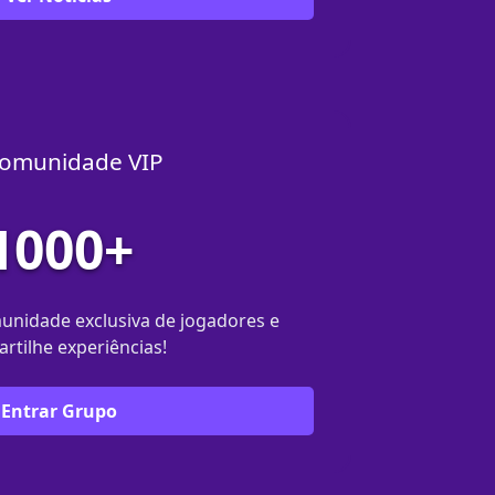
Comunidade VIP
1000+
unidade exclusiva de jogadores e
rtilhe experiências!
Entrar Grupo