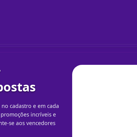
r
postas
 no cadastro e em cada
 promoções incríveis e
unte-se aos vencedores