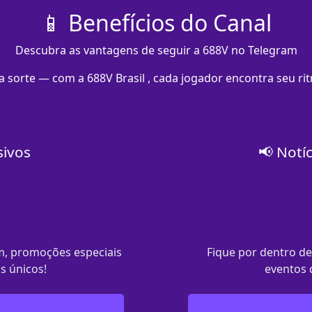
📱 Benefícios do Canal
Descubra as vantagens de seguir a 688V no Telegram
 a sorte — com a 688V Brasil , cada jogador encontra seu ri
sivos
📢 Notí
m, promoções especiais
Fique por dentro d
s únicos!
eventos 