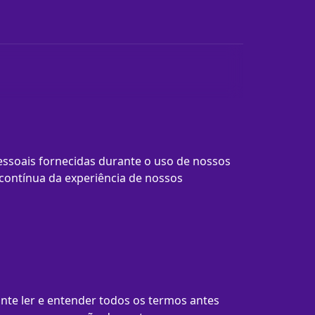
essoais fornecidas durante o uso de nossos
 contínua da experiência de nossos
nte ler e entender todos os termos antes