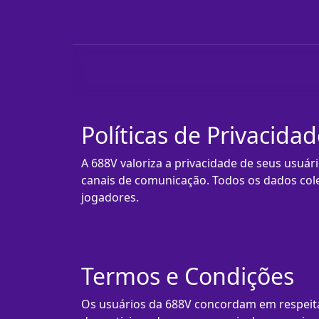
Políticas de Privacida
A 688V valoriza a privacidade de seus usuá
canais de comunicação. Todos os dados cole
jogadores.
Termos e Condições
Os usuários da 688V concordam em respeitar