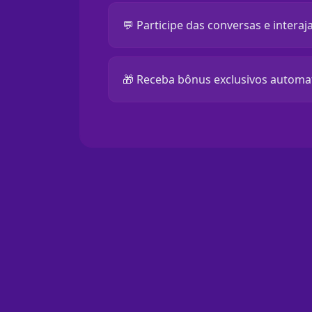
💬 Participe das conversas e interaj
🎁 Receba bônus exclusivos autom