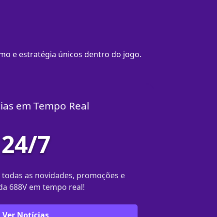
tmo e estratégia únicos dentro do jogo.
cias em Tempo Real
24/7
e todas as novidades, promoções e
da 688V em tempo real!
Ver Notícias