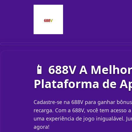
📱 688V A Melho
Plataforma de A
Cadastre-se na 688V para ganhar bônus
recarga. Com a 688V, você tem acesso a
uma experiência de jogo inigualável. J
agora!