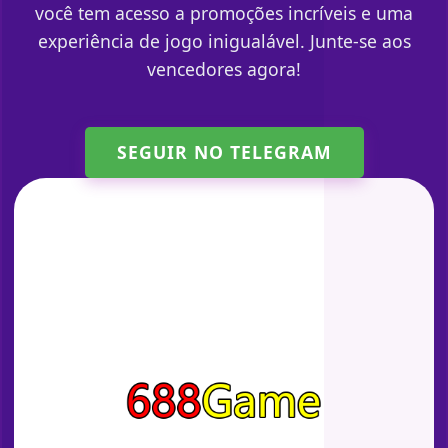
você tem acesso a promoções incríveis e uma
experiência de jogo inigualável. Junte-se aos
vencedores agora!
SEGUIR NO TELEGRAM