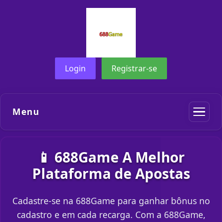
Login
Registrar-se
Menu
📱 688Game A Melhor
Plataforma de Apostas
Cadastre-se na 688Game para ganhar bônus no
cadastro e em cada recarga. Com a 688Game,