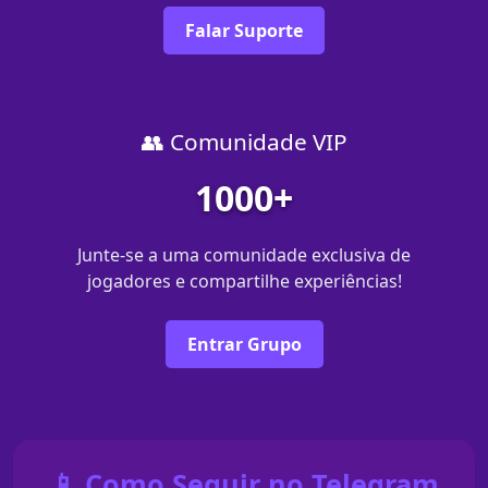
Falar Suporte
👥 Comunidade VIP
1000+
Junte-se a uma comunidade exclusiva de
jogadores e compartilhe experiências!
Entrar Grupo
📱 Como Seguir no Telegram