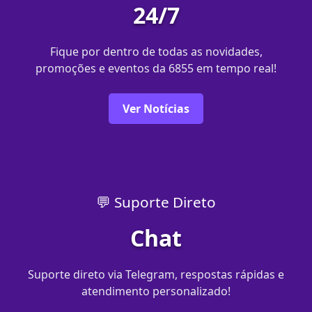
24/7
Fique por dentro de todas as novidades,
promoções e eventos da 6855 em tempo real!
Ver Notícias
💬 Suporte Direto
Chat
Suporte direto via Telegram, respostas rápidas e
atendimento personalizado!