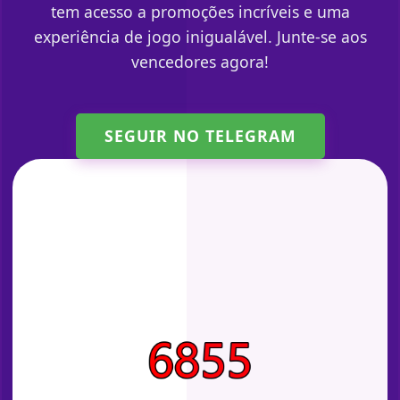
tem acesso a promoções incríveis e uma
experiência de jogo inigualável. Junte-se aos
vencedores agora!
SEGUIR NO TELEGRAM