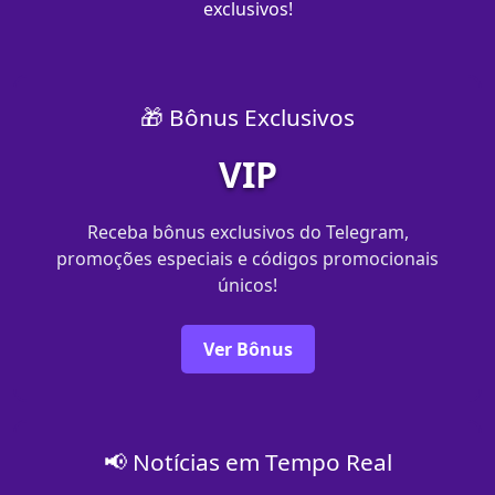
exclusivos!
🎁 Bônus Exclusivos
VIP
Receba bônus exclusivos do Telegram,
promoções especiais e códigos promocionais
únicos!
Ver Bônus
📢 Notícias em Tempo Real