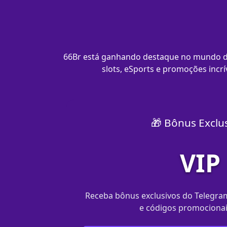
66Br está ganhando destaque no mundo das
slots, eSports e promoções incr
🎁 Bônus Exclu
VIP
Receba bônus exclusivos do Telegra
e códigos promocionai