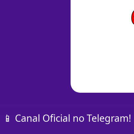
📱 Canal Oficial no Telegram!