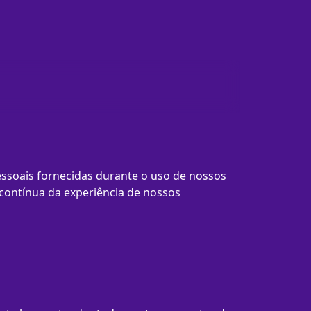
essoais fornecidas durante o uso de nossos
 contínua da experiência de nossos