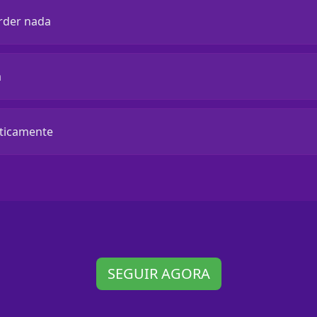
erder nada
a
aticamente
SEGUIR AGORA