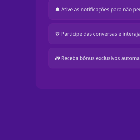
🔔 Ative as notificações para não p
💬 Participe das conversas e interaj
🎁 Receba bônus exclusivos autom