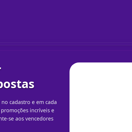
r
postas
 no cadastro e em cada
 promoções incríveis e
unte-se aos vencedores