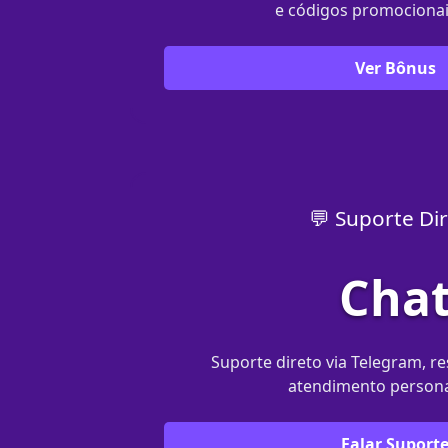
e códigos promocionai
Ver Bônus
💬 Suporte Di
Cha
Suporte direto via Telegram, r
atendimento persona
Falar Suport