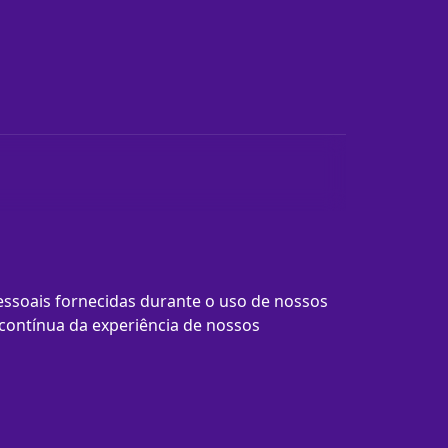
essoais fornecidas durante o uso de nossos
 contínua da experiência de nossos