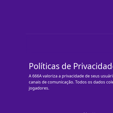
Políticas de Privacida
A 666A valoriza a privacidade de seus usuá
canais de comunicação. Todos os dados cole
jogadores.