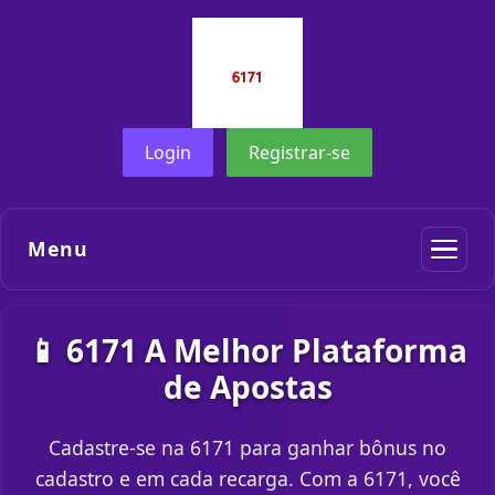
Login
Registrar-se
Menu
📱 6171 A Melhor Plataforma
de Apostas
Cadastre-se na 6171 para ganhar bônus no
cadastro e em cada recarga. Com a 6171, você