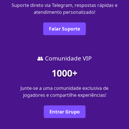
Suporte direto via Telegram, respostas rápidas e
atendimento personalizado!
Falar Suporte
👥 Comunidade VIP
1000+
Junte-se a uma comunidade exclusiva de
jogadores e compartilhe experiências!
Entrar Grupo