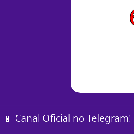
📱 Canal Oficial no Telegram!