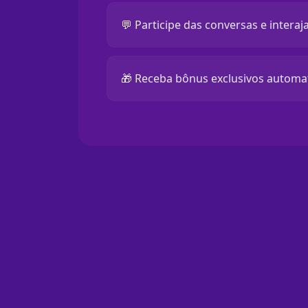
💬 Participe das conversas e interaj
🎁 Receba bônus exclusivos autom