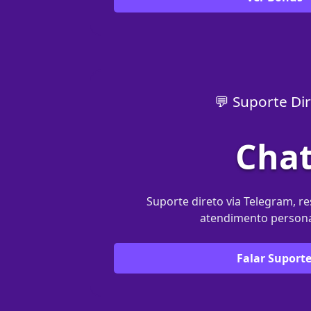
💬 Suporte Di
Cha
Suporte direto via Telegram, r
atendimento persona
Falar Suport