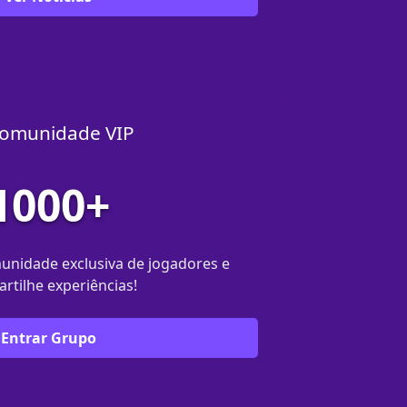
Comunidade VIP
1000+
unidade exclusiva de jogadores e
rtilhe experiências!
Entrar Grupo