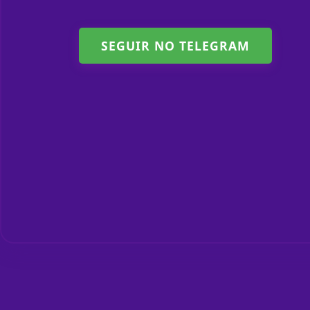
SEGUIR NO TELEGRAM