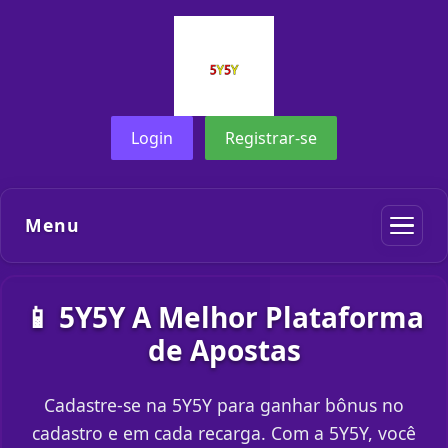
Login
Registrar-se
Menu
📱 5Y5Y A Melhor Plataforma
de Apostas
Cadastre-se na 5Y5Y para ganhar bônus no
cadastro e em cada recarga. Com a 5Y5Y, você