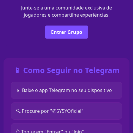
Junte-se a uma comunidade exclusiva de
jogadores e compartilhe experiências!
Entrar Grupo
📱 Como Seguir no Telegram
📱 Baixe o app Telegram no seu dispositivo
🔍 Procure por "@5Y5YOficial"
👆 Toque em "Entrar" ou "Join"