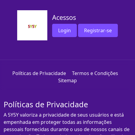
Acessos
Login
Registrar-se
Políticas de Privacidade
Termos e Condições
Sitemap
Políticas de Privacidade
A 5Y5Y valoriza a privacidade de seus usuários e está
empenhada em proteger todas as informações
pessoais fornecidas durante o uso de nossos canais de