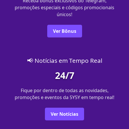
Receba bônus exclusivos do Telegram,
promoções especiais e códigos promocionais
únicos!
Ver Bônus
📢 Notícias em Tempo Real
24/7
Fique por dentro de todas as novidades,
promoções e eventos da 5Y5Y em tempo real!
Ver Notícias