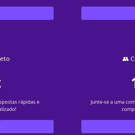
reto
👥 
t
espostas rápidas e
Junte-se a uma com
lizado!
compa
e