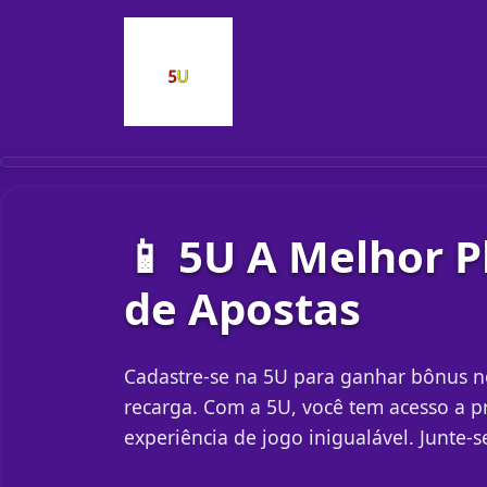
📱 5U A Melhor 
de Apostas
Cadastre-se na 5U para ganhar bônus n
recarga. Com a 5U, você tem acesso a p
experiência de jogo inigualável. Junte-