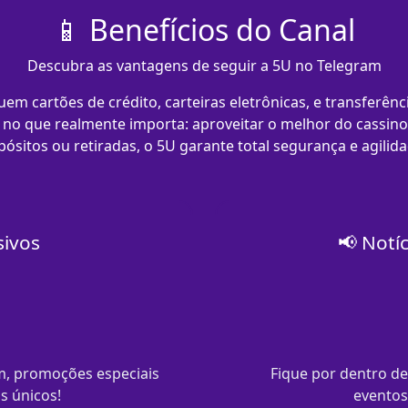
📱 Benefícios do Canal
Descubra as vantagens de seguir a 5U no Telegram
m cartões de crédito, carteiras eletrônicas, e transferên
o que realmente importa: aproveitar o melhor do cassino on
pósitos ou retiradas, o 5U garante total segurança e agilida
sivos
📢 Notí
m, promoções especiais
Fique por dentro d
s únicos!
eventos