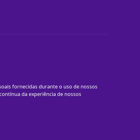
soais fornecidas durante o uso de nossos
 contínua da experiência de nossos