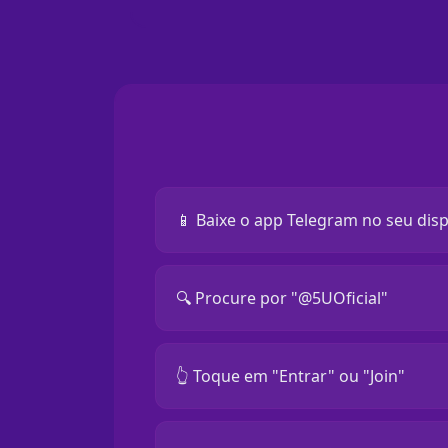
📱 Baixe o app Telegram no seu disp
🔍 Procure por "@5UOficial"
👆 Toque em "Entrar" ou "Join"