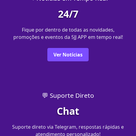
24/7
Fique por dentro de todas as novidades,
promoções e eventos da 5JJ APP em tempo real!
Ver Notícias
💬 Suporte Direto
Chat
Suporte direto via Telegram, respostas rápidas e
atendimento personalizado!