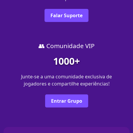
Falar Suporte
👥 Comunidade VIP
1000+
Junte-se a uma comunidade exclusiva de
jogadores e compartilhe experiências!
Entrar Grupo