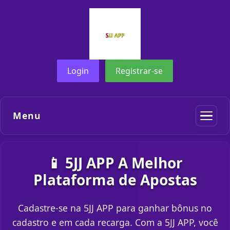
Login
Registrar-se
Menu
📱 5JJ APP A Melhor
Plataforma de Apostas
Cadastre-se na 5JJ APP para ganhar bônus no
cadastro e em cada recarga. Com a 5JJ APP, você