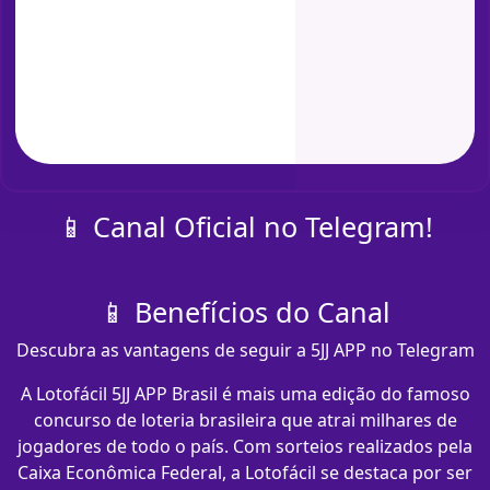
📱 Canal Oficial no Telegram!
📱 Benefícios do Canal
Descubra as vantagens de seguir a 5JJ APP no Telegram
A Lotofácil 5JJ APP Brasil é mais uma edição do famoso
concurso de loteria brasileira que atrai milhares de
jogadores de todo o país. Com sorteios realizados pela
Caixa Econômica Federal, a Lotofácil se destaca por ser