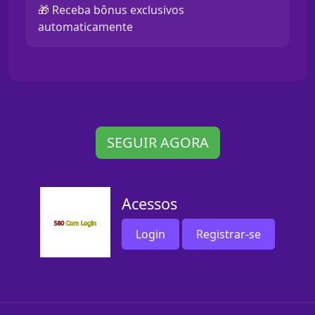
🎁 Receba bônus exclusivos
automaticamente
SEGUIR AGORA
Acessos
Login
Registrar-se