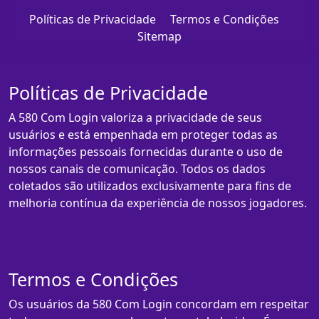
Políticas de Privacidade
Termos e Condições
Sitemap
Políticas de Privacidade
A 580 Com Login valoriza a privacidade de seus
usuários e está empenhada em proteger todas as
informações pessoais fornecidas durante o uso de
nossos canais de comunicação. Todos os dados
coletados são utilizados exclusivamente para fins de
melhoria contínua da experiência de nossos jogadores.
Termos e Condições
Os usuários da 580 Com Login concordam em respeitar