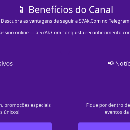
📱 Benefícios do Canal
Descubra as vantagens de seguir a 57Ak.Com no Telegram
 cassino online — a 57Ak.Com conquista reconhecimento com 
sivos
📢 Notí
m, promoções especiais
Fique por dentro d
s únicos!
eventos da