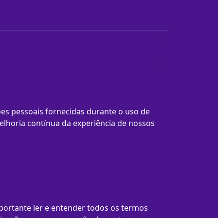
es pessoais fornecidas durante o uso de
elhoria contínua da experiência de nossos
portante ler e entender todos os termos