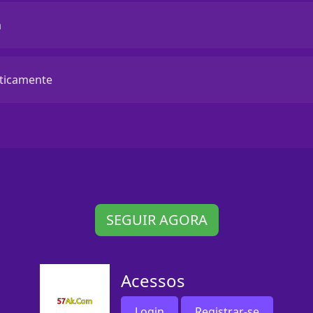
a
aticamente
SEGUIR AGORA
Acessos
Login
Registrar-se