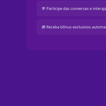
💬 Participe das conversas e interaj
🎁 Receba bônus exclusivos autom