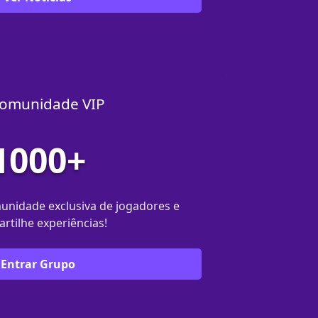
Comunidade VIP
1000+
unidade exclusiva de jogadores e
rtilhe experiências!
Entrar Grupo