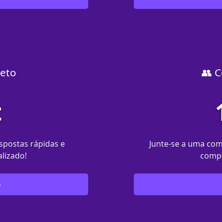
reto
👥 
t
espostas rápidas e
Junte-se a uma com
lizado!
compa
e