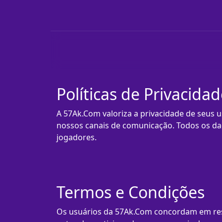
Políticas de Privacida
A 57Ak.Com valoriza a privacidade de seus
nossos canais de comunicação. Todos os dad
jogadores.
Termos e Condições
Os usuários da 57Ak.Com concordam em resp