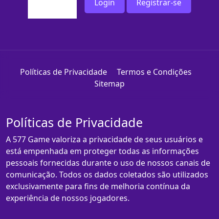
Login
Registrar-se
Políticas de Privacidade
Termos e Condições
Sitemap
Políticas de Privacidade
A 577 Game valoriza a privacidade de seus usuários e
está empenhada em proteger todas as informações
pessoais fornecidas durante o uso de nossos canais de
comunicação. Todos os dados coletados são utilizados
exclusivamente para fins de melhoria contínua da
experiência de nossos jogadores.