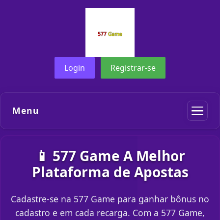
Login
Registrar-se
Menu
📱 577 Game A Melhor
Plataforma de Apostas
Cadastre-se na 577 Game para ganhar bônus no
cadastro e em cada recarga. Com a 577 Game,