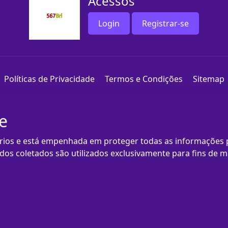
Acessos
Login
Registrar-se
Políticas de Privacidade
Termos e Condições
Sitemap
de
uários e está empenhada em proteger todas as informações 
os coletados são utilizados exclusivamente para fins de m