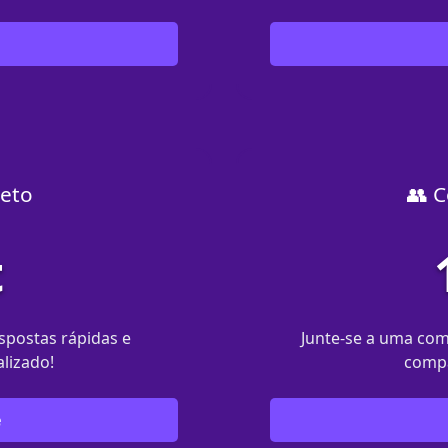
reto
👥 
t
espostas rápidas e
Junte-se a uma com
lizado!
compa
e