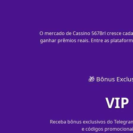
O mercado de Cassino 567Brl cresce cada
ganhar prêmios reais. Entre as plataform
🎁 Bônus Exclu
VIP
Receba bônus exclusivos do Telegra
e códigos promocionai