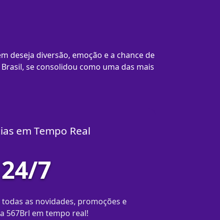
em deseja diversão, emoção e a chance de
l Brasil, se consolidou como uma das mais
cias em Tempo Real
24/7
e todas as novidades, promoções e
a 567Brl em tempo real!