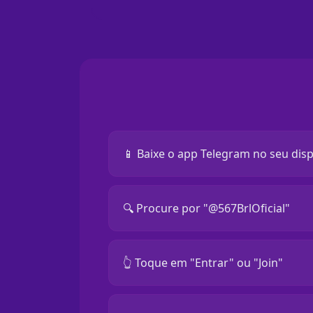
📱 Baixe o app Telegram no seu disp
🔍 Procure por "@567BrlOficial"
👆 Toque em "Entrar" ou "Join"