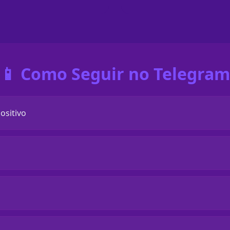
📱 Como Seguir no Telegram
ositivo