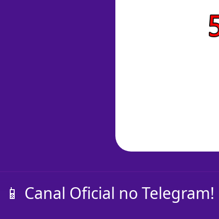
📱 Canal Oficial no Telegram!