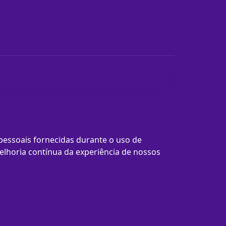
pessoais fornecidas durante o uso de
elhoria contínua da experiência de nossos