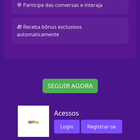
💬 Participe das conversas e interaja
🎁 Receba bônus exclusivos
automaticamente
SEGUIR AGORA
Acessos
Login
Registrar-se