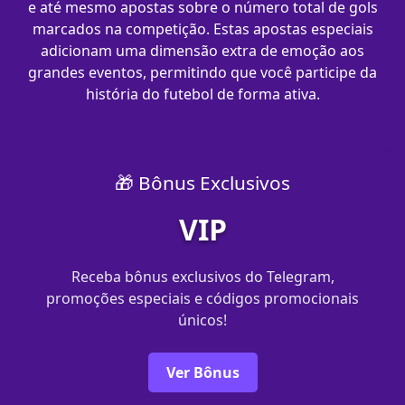
e até mesmo apostas sobre o número total de gols
marcados na competição. Estas apostas especiais
adicionam uma dimensão extra de emoção aos
grandes eventos, permitindo que você participe da
história do futebol de forma ativa.
🎁 Bônus Exclusivos
VIP
Receba bônus exclusivos do Telegram,
promoções especiais e códigos promocionais
únicos!
Ver Bônus