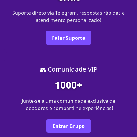
Suporte direto via Telegram, respostas rápidas e
atendimento personalizado!
Falar Suporte
👥 Comunidade VIP
1000+
Junte-se a uma comunidade exclusiva de
jogadores e compartilhe experiências!
Entrar Grupo