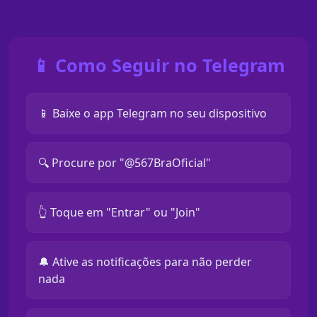
📱 Como Seguir no Telegram
📱 Baixe o app Telegram no seu dispositivo
🔍 Procure por "@567BraOficial"
👆 Toque em "Entrar" ou "Join"
🔔 Ative as notificações para não perder
nada