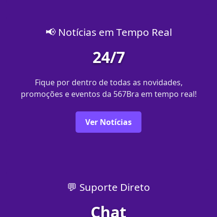
📢 Notícias em Tempo Real
24/7
Fique por dentro de todas as novidades,
promoções e eventos da 567Bra em tempo real!
Ver Notícias
💬 Suporte Direto
Chat