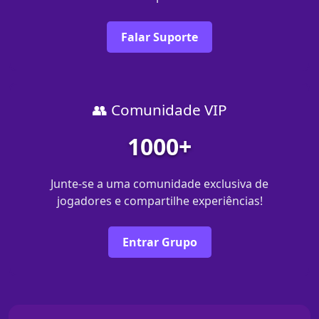
Falar Suporte
👥 Comunidade VIP
1000+
Junte-se a uma comunidade exclusiva de
jogadores e compartilhe experiências!
Entrar Grupo