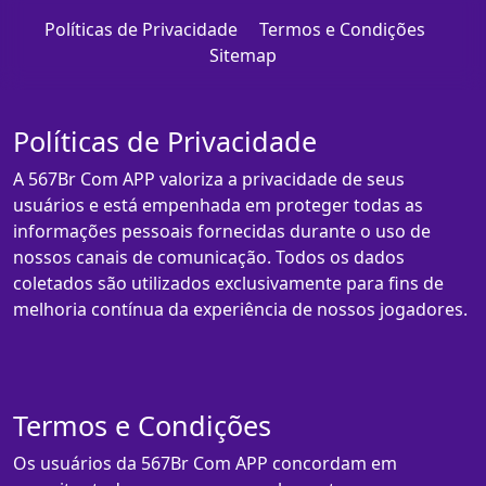
Políticas de Privacidade
Termos e Condições
Sitemap
Políticas de Privacidade
A 567Br Com APP valoriza a privacidade de seus
usuários e está empenhada em proteger todas as
informações pessoais fornecidas durante o uso de
nossos canais de comunicação. Todos os dados
coletados são utilizados exclusivamente para fins de
melhoria contínua da experiência de nossos jogadores.
Termos e Condições
Os usuários da 567Br Com APP concordam em