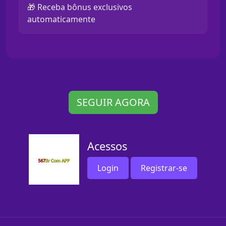
🎁 Receba bônus exclusivos
automaticamente
SEGUIR AGORA
Acessos
Login
Registrar-se