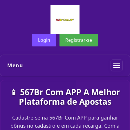
Login
Registrar-se
Menu
📱 567Br Com APP A Melhor
Plataforma de Apostas
Cadastre-se na 567Br Com APP para ganhar
bônus no cadastro e em cada recarga. Com a