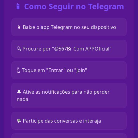
📱 Como Seguir no Telegram
📱 Baixe o app Telegram no seu dispositivo
🔍 Procure por "@567Br Com APPOficial"
👆 Toque em "Entrar" ou "Join"
🔔 Ative as notificações para não perder
nada
💬 Participe das conversas e interaja