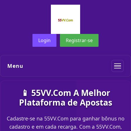
Login
Registrar-se
Menu
📱 55VV.Com A Melhor
Plataforma de Apostas
Cadastre-se na 55VV.Com para ganhar bônus no
cadastro e em cada recarga. Com a 55VV.Com,